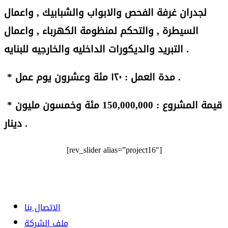
لجدران غرفة الفحص والابواب والشبابيك , واعمال
السيطرة , والتحكم لمنظومة الكهرباء , واعمال
التبريد والديكورات الداخليه والخارجيه للبنايه .
مدة العمل : ١٢٠ مئة وعشرون يوم عمل .
*
قيمة المشروع : 150,000,000 مئة وخمسون مليون
*
دينار .
[rev_slider alias=”project16″]
الاتصال بنا
ملف الشركة